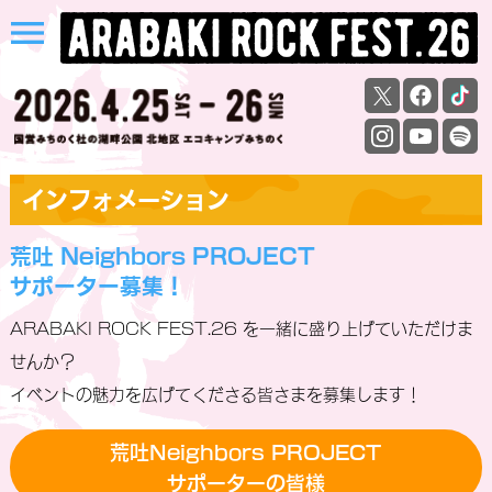
menu
インフォメーション
荒吐 Neighbors PROJECT
サポーター募集！
ARABAKI ROCK FEST.26 を⼀緒に盛り上げていただけま
せんか？
イベントの魅⼒を広げてくださる皆さまを募集します！
荒吐Neighbors PROJECT
サポーターの皆様