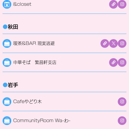
&closet
●
秋田
喫茶&BAR 現実逃避
中華そば 繁昌軒支店
●
岩手
Cafeやどり木
CommunityRoom Wa-わ-