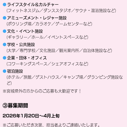
●
ライフスタイル＆カルチャー
(フィットネスジム／ダンススタジオ／サウナ・温浴施設など)
●
アミューズメント・レジャー施設
(ボウリング場／カラオケ／ゲームセンターなど)
●
文化・イベント施設
(ギャラリー／ホール／イベントスペースなど)
●
学校・公共施設
(大学／専門学校／文化施設／観光案内所／自治体施設など)
●
企業・団体・オフィス
(コワーキングスペース／シェアオフィスなど)
●
宿泊施設
(ホテル／旅館／ゲストハウス／キャンプ場／グランピング施設な
ど)
※宮城県外の方からのご応募も大歓迎です！
③募集期間
2026年1月20日～4月上旬
※ご応募いただき次第、担当者よりご連絡いたします。